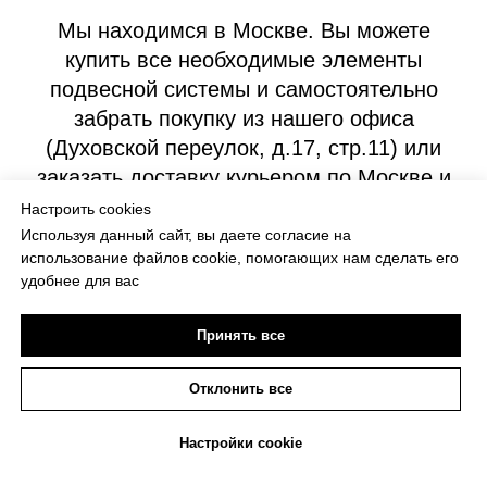
Мы находимся в Москве. Вы можете
купить все необходимые элементы
подвесной системы и самостоятельно
забрать покупку из нашего офиса
(Духовской переулок, д.17, стр.11) или
заказать доставку курьером по Москве и
Московской области. Также доступна
Настроить cookies
доставка транспортными компаниями по
Используя данный сайт, вы даете согласие на
использование файлов cookie, помогающих нам сделать его
всей России
удобнее для вас
Принять все
Написать в мессенджер
Отклонить все
КОНТАКТЫ
Настройки cookie
ГЛАВНАЯ
ПРОДУКЦИЯ
ГАЛЕРЕЯ
УСЛУГИ
КОНТАКТЫ