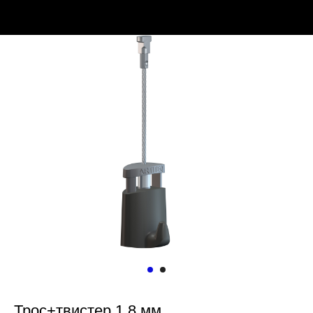
Трос+твистер 1,8 мм